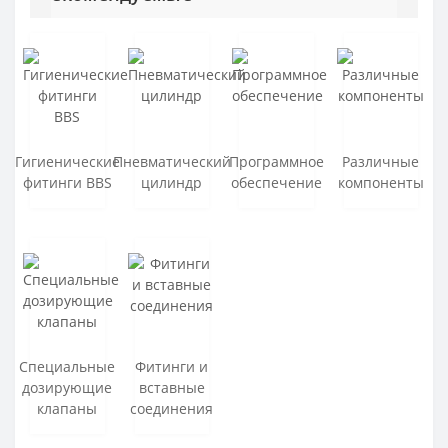
PVC PIPE JIS VP
PVDF Valve
PVC Fitting PN16
UPVC Pipe ASTM D 1785
PVC Fitting SCH80
UPVC Pipe Din Standard
PVC Rubber Ring Fitting
Гигиенические
Пневматический
Программное
Различные
фитинги BBS
цилиндр
обеспечение
компоненты
Специальные
Фитинги и
дозирующие
вставные
клапаны
соединения